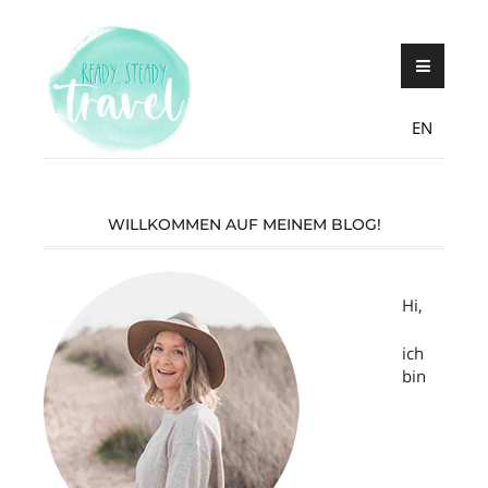
Skip
Never stop exploring!
Ready, steady,
to
TRAVEL – blog
content
EN
WILLKOMMEN AUF MEINEM BLOG!
Hi,
ich
bin