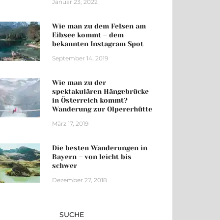
Januar 23, 2022
Wie man zu dem Felsen am
Eibsee kommt – dem
bekannten Instagram Spot
September 14, 2019
Wie man zu der
spektakulären Hängebrücke
in Österreich kommt?
Wanderung zur Olpererhütte
März 17, 2019
Die besten Wanderungen in
Bayern – von leicht bis
schwer
Dezember 27, 2018
SUCHE