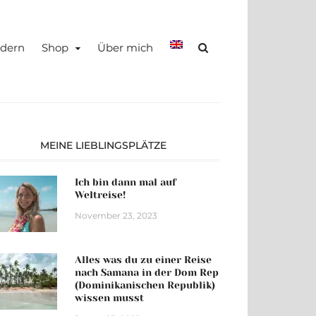
teady, TRAVEL –
dern
Shop
Über mich
MEINE LIEBLINGSPLÄTZE
Ich bin dann mal auf
Weltreise!
November 23, 2023
Alles was du zu einer Reise
nach Samana in der Dom Rep
(Dominikanischen Republik)
wissen musst