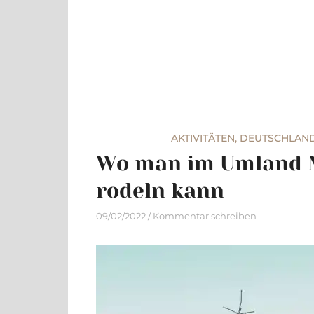
Skip
to
content
AKTIVITÄTEN
,
DEUTSCHLAN
Wo man im Umland 
rodeln kann
09/02/2022
Kommentar schreiben