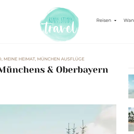
Never stop exploring!
Ready, s
Reisen
Wan
blog
D
,
MEINE HEIMAT
,
MÜNCHEN AUSFLÜGE
Münchens & Oberbayern