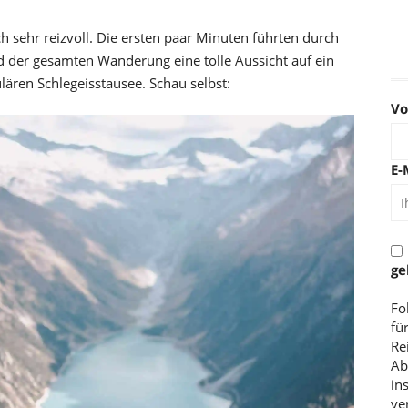
h sehr reizvoll. Die ersten paar Minuten führten durch
der gesamten Wanderung eine tolle Aussicht auf ein
ren Schlegeisstausee. Schau selbst:
V
E-
ge
Fo
fü
Re
Ab
in
ve