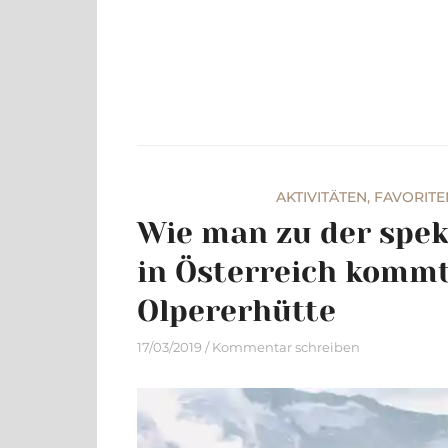
Skip
to
content
AKTIVITÄTEN
,
FAVORITE
Wie man zu der spe
in Österreich komm
Olpererhütte
17/03/2019
Kommentar schreiben