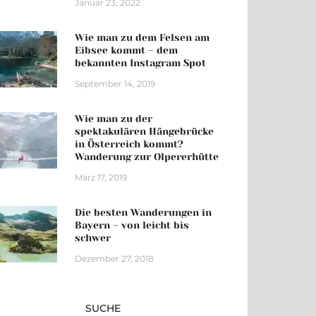
Januar 23, 2022
Wie man zu dem Felsen am
Eibsee kommt – dem
bekannten Instagram Spot
September 14, 2019
Wie man zu der
spektakulären Hängebrücke
in Österreich kommt?
Wanderung zur Olpererhütte
März 17, 2019
Die besten Wanderungen in
Bayern – von leicht bis
schwer
Dezember 27, 2018
SUCHE