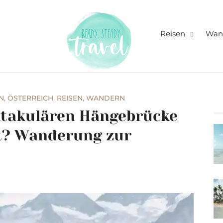
Never stop exploring!
Ready, s
Reisen
Wan
blog
N
,
ÖSTERREICH
,
REISEN
,
WANDERN
ktakulären Hängebrücke
t? Wanderung zur