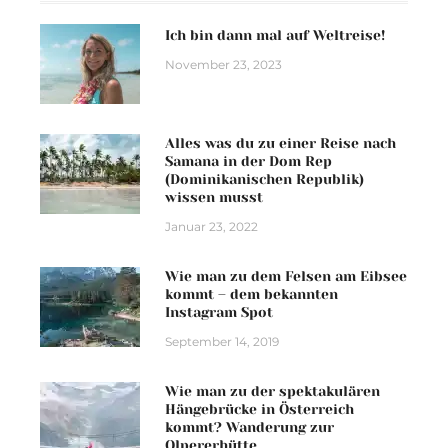
Ich bin dann mal auf Weltreise!
November 23, 2023
Alles was du zu einer Reise nach
Samana in der Dom Rep
(Dominikanischen Republik)
wissen musst
Januar 23, 2022
Wie man zu dem Felsen am Eibsee
kommt – dem bekannten
Instagram Spot
September 14, 2019
Wie man zu der spektakulären
Hängebrücke in Österreich
kommt? Wanderung zur
Olpererhütte