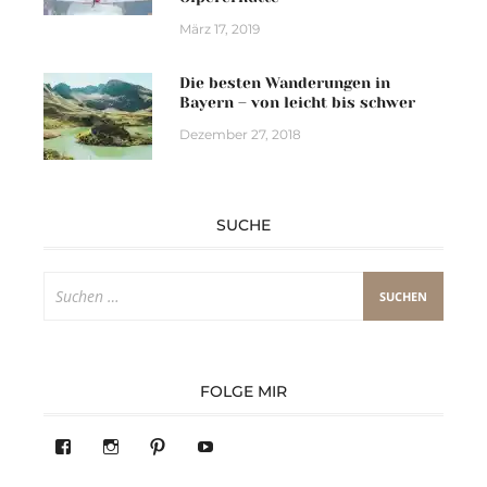
März 17, 2019
Die besten Wanderungen in
Bayern – von leicht bis schwer
Dezember 27, 2018
SUCHE
Suchen
nach:
FOLGE MIR
Profil
Profil
Pinterest
YouTube
von
von
283305362119590
readysteady.travel