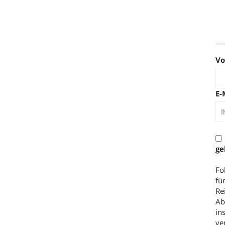
V
E-
ge
Fo
fü
Re
Ab
in
ve