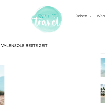
Never stop exploring!
Ready, s
Reisen
Wan
blog
:
VALENSOLE BESTE ZEIT