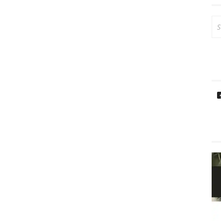
Su
na