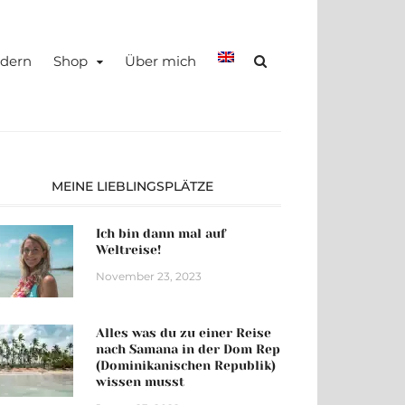
teady, TRAVEL –
dern
Shop
Über mich
MEINE LIEBLINGSPLÄTZE
Ich bin dann mal auf
Weltreise!
November 23, 2023
Alles was du zu einer Reise
nach Samana in der Dom Rep
(Dominikanischen Republik)
wissen musst