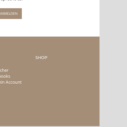
SHOP
cher
books
in Account