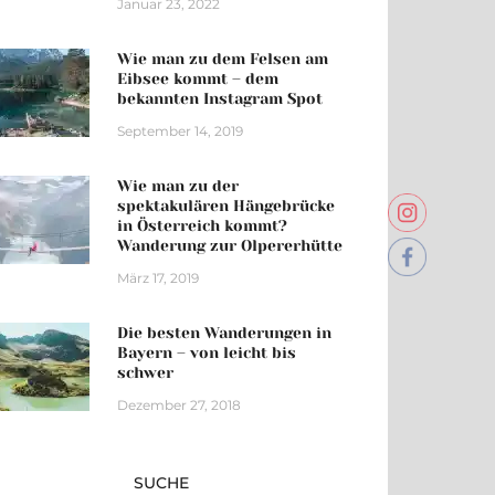
Januar 23, 2022
Wie man zu dem Felsen am
Eibsee kommt – dem
bekannten Instagram Spot
September 14, 2019
Wie man zu der
spektakulären Hängebrücke
in Österreich kommt?
Wanderung zur Olpererhütte
März 17, 2019
Die besten Wanderungen in
Bayern – von leicht bis
schwer
Dezember 27, 2018
SUCHE