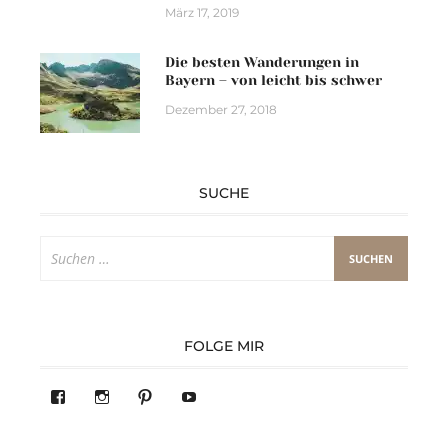
März 17, 2019
Die besten Wanderungen in
Bayern – von leicht bis schwer
Dezember 27, 2018
SUCHE
Suchen
nach:
FOLGE MIR
Profil
Profil
Pinterest
YouTube
von
von
283305362119590
readysteady.travel
auf
auf