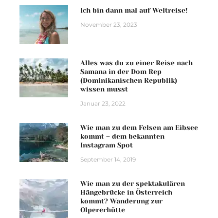
Ich bin dann mal auf Weltreise!
November 23, 2023
Alles was du zu einer Reise nach
Samana in der Dom Rep
(Dominikanischen Republik)
wissen musst
Januar 23, 2022
Wie man zu dem Felsen am Eibsee
kommt – dem bekannten
Instagram Spot
September 14, 2019
Wie man zu der spektakulären
Hängebrücke in Österreich
kommt? Wanderung zur
Olpererhütte