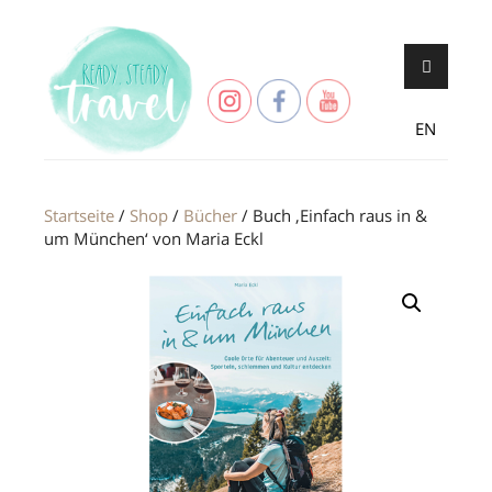
Skip
Never stop exploring!
Ready, steady,
to
TRAVEL – blog
content
EN
Startseite
/
Shop
/
Bücher
/ Buch ‚Einfach raus in &
um München‘ von Maria Eckl