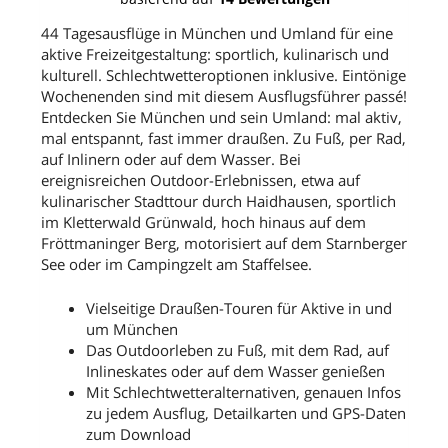
Wanderungen für mich dabei. Zu jeder
44 Tagesausflüge
in München und Umland für eine
reude
Wanderung hat man alle wichtigen
aktive Freizeitgestaltung:
sportlich, kulinarisch und
Infos, die man braucht in einer Info-
kulturell
. Schlechtwetteroptionen inklusive. Eintönige
Box, wie die Länge und Dauer und wo
Wochenenden sind mit diesem Ausflugsführer passé!
man parken kann.Alles in allem: grosse
Entdecken Sie München und sein Umland:
mal aktiv,
Empfehlung!
mal entspannt, fast immer draußen
. Zu Fuß, per Rad,
auf Inlinern oder auf dem Wasser. Bei
ereignisreichen Outdoor-Erlebnissen, etwa auf
kulinarischer Stadttour durch Haidhausen, sportlich
im Kletterwald Grünwald, hoch hinaus auf dem
Fröttmaninger Berg, motorisiert auf dem Starnberger
See oder im Campingzelt am Staffelsee.
Vielseitige Draußen-Touren für Aktive in und
um München
Das Outdoorleben zu Fuß, mit dem Rad, auf
Inlineskates oder auf dem Wasser genießen
Mit Schlechtwetteralternativen, genauen Infos
zu jedem Ausflug, Detailkarten und GPS-Daten
zum Download