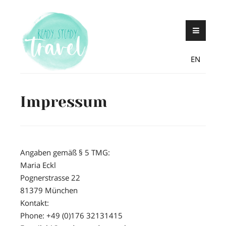
Skip
Never stop exploring!
Ready, steady,
to
TRAVEL – blog
content
EN
Impressum
Angaben gemäß § 5 TMG
:
Maria Eckl
Pognerstrasse 22
81379 München
Kontakt:
Phone: +49 (0)176 32131415