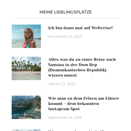
MEINE LIEBLINGSPLÄTZE
Ich bin dann mal auf Weltreise!
November 23, 2023
Alles was du zu einer Reise nach
Samana in der Dom Rep
(Dominikanischen Republik)
wissen musst
Januar 23, 2022
Wie man zu dem Felsen am Eibsee
kommt – dem bekannten
Instagram Spot
September 14, 2019