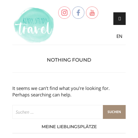
Skip
Never stop exploring!
Ready, steady,
to
TRAVEL – blog
content
EN
NOTHING FOUND
It seems we can’t find what you’re looking for.
Perhaps searching can help.
Suchen
nach:
MEINE LIEBLINGSPLÄTZE