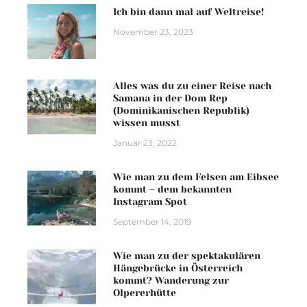
Ich bin dann mal auf Weltreise!
November 23, 2023
Alles was du zu einer Reise nach
Samana in der Dom Rep
(Dominikanischen Republik)
wissen musst
Januar 23, 2022
Wie man zu dem Felsen am Eibsee
kommt – dem bekannten
Instagram Spot
September 14, 2019
Wie man zu der spektakulären
Hängebrücke in Österreich
kommt? Wanderung zur
Olpererhütte